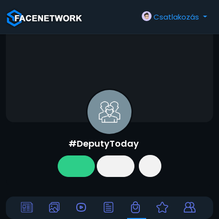
Csatlakozás
#DeputyToday