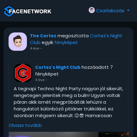
Csatlakozás
megosztotta
Cortez's Night
The Cortez
Club
egyik
fényképet
4 éve
-
hozzáadott 7
Cortez's Night Club
fényképet
4 éve
-
A tegnapi Techno Night Party nagyon jól sikerült,
rengetegen jelentek meg a bulin! Ugyan voltak
páran akik ismét megpróbálták lehúzni a
hangulatot különböző pitiáner trükkökkel, ez
azonban mégsem sikerült 😉😎 Hamarosan
újabb party-t rendezünk, részletek hamarosan.
Olvass tovább
Köszönjük mindenkinek a csodálatos estét! 🥰