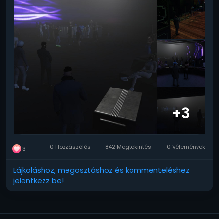
+3
0 Hozzászólás
842 Megtekintés
0 Vélemények
3
Lájkoláshoz, megosztáshoz és kommenteléshez
jelentkezz be!