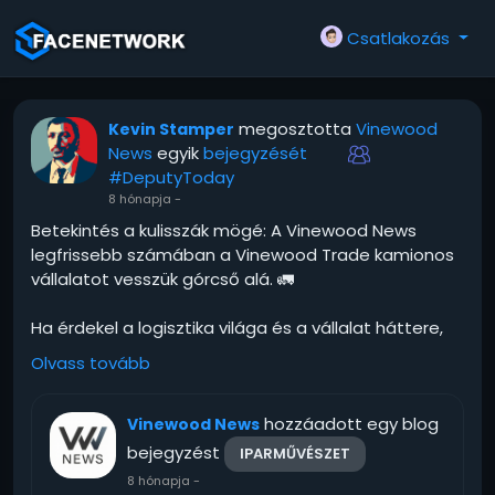
Csatlakozás
megosztotta
Vinewood
Kevin Stamper
News
egyik
bejegyzését
#DeputyToday
8 hónapja
-
Betekintés a kulisszák mögé: A Vinewood News
legfrissebb számában a Vinewood Trade kamionos
vállalatot vesszük górcső alá. 🚛
Ha érdekel a logisztika világa és a vállalat háttere,
kattints a cikkért! 👇
Olvass tovább
#VinewoodNews
#VinewoodTrade
#SanAndreas
hozzáadott egy blog
#Logisztika
Vinewood News
#KamionosÉlet
#TruckLife
#Hírek
bejegyzést
IPARMŰVÉSZET
8 hónapja
-