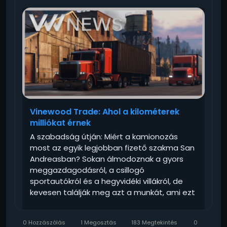
Vinewood Trade: Ahol a kilométerek
milliókat érnek
A szabadság útján: Miért a kamionozás
most az egyik legjobban fizető szakma San
Andreasban? Sokan álmodoznak a gyors
meggazdagodásról, a csillogó
sportautókról és a hegyvidéki villákról, de
kevesen találják meg azt a munkát, ami ezt
finanszírozni is tudja –...
0 Hozzászólás
1 Megosztás
183 Megtekintés
0